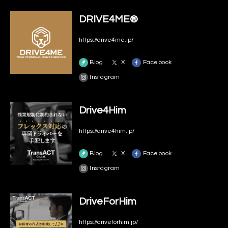
DRIVE4ME®
https://drive4me.jp/
Blog
X
Facebook
Instagram
Drive4Him
https://drive4him.jp/
Blog
X
Facebook
Instagram
DriveForHim
https://driveforhim.jp/