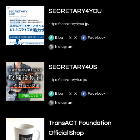
SECRETARY4YOU
https://secretary4you.jp/
Blog
X
Facebook
Instagram
SECRETARY4US
https://secretary4us.jp/
Blog
X
Facebook
Instagram
TransACT Foundation
Official Shop