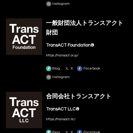
Instagram
一般財団法人トランスアクト
財団
TransACT Foundation®
https://transact.or.jp/
Blog
X
Facebook
Instagram
合同会社トランスアクト
TransACT LLC®
https://transact.llc/
Blog
X
Facebook