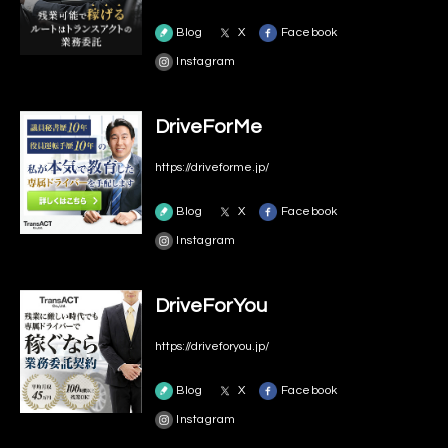
Blog
X
Facebook
Instagram
DriveForMe
https://driveforme.jp/
Blog
X
Facebook
Instagram
DriveForYou
https://driveforyou.jp/
Blog
X
Facebook
Instagram