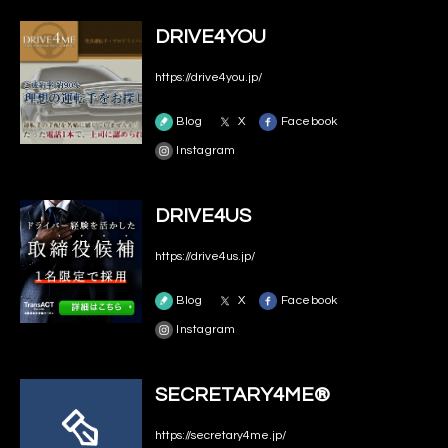
DRIVE4YOU
https://drive4you.jp/
Blog
X
Facebook
Instagram
DRIVE4US
https://drive4us.jp/
Blog
X
Facebook
Instagram
SECRETARY4ME®
https://secretary4me.jp/