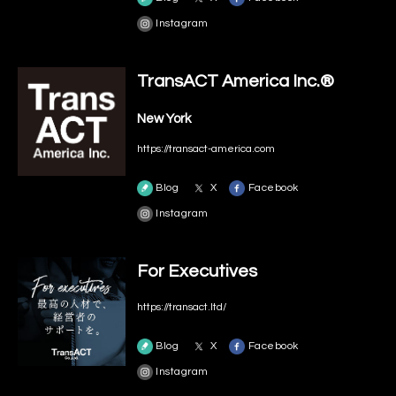
Instagram
TransACT America Inc.®
New York
https://transact-america.com
Blog
X
Facebook
Instagram
For Executives
https://transact.ltd/
Blog
X
Facebook
Instagram