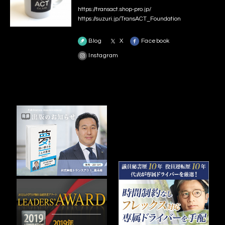
https://transact.shop-pro.jp/
https://suzuri.jp/TransACT_Foundation
Blog
X
Facebook
Instagram