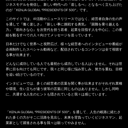
ジネスモデルを発信し、新しい時代への「道しるべ」となるべく立ち上げた
のが「KENJA GLOBAL “PRESIDENTS OF 500”」です。
このサイトでは、IR活動やニュースリリースではなく、経営者自身の生の声
を通して『働く楽しさ』『新しい事に挑戦する勇気』『困難を乗り越える
力』『前向きな心』を次世代を担う若者、起業を目指す人を中心に、この番
組を観るすべての人々向けてメッセージを送っています。
日本だけでなく世界へと視野広げ、様々な経営者へのインタビューや番組が
企画制作したスペシャル動画など、配信されているコンテンツは全て視聴す
る事が出来ます。
どんなに成功している人でも最初から成功している人はいません。それは世
界に目を向けても同じです。我々と同じ様に悩み苦しみ、努力を重ね、目標
を追い続けているのです。
インタビューでは、多くの経営者の言葉を聞く事が出来ますがそれぞれ業種
や環境、生い立ちが違う彼等の言葉に同じものはありません。しかし同時
に、共通する人生のヒントも隠されていると我々は感じています。
「KENJA GLOBAL “PRESIDENTS OF 500”」を通して、人生の岐路に経たさ
れた多くの方がそこに活路を見出し、未来を背負っていくビジネスマン、起
業家として躍進される事を我々は願ってやみません。