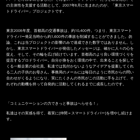
の主体性を支援する活動として、2007年8月に生まれたのが、「東京スマー
トドライバー」プロジェクトです。
東京2008年度、首都高の交通事故は、約10,400件。つまり、東京スマート
ドライバー発足当時から約1,600件の事故を削減することができました。勿
論、これは当プロジェクトの影響のみで達成できた数字ではありません。し
かし、東京スマートドライバーが発信したメッセージは、確かに人々の心を
捉え、そして、その輪を広げ続けています。首都高のより良い環境づくりを
提言するプロドライバー。自分が身をおく環境の中で、出来ることを探して
くる一般企業の会社員。私達では気付かないようなアイデアを提案してくれ
る二人の子供のお母さん。事務局のメールには毎日のように市民からの問い
合わせがくるようになり、実にたくさんの市民がこの活動に手を上げて、そ
れぞれの動機を持って自発的に活動してくれるまでに成長したのです。
「コミュニケーションの力できっと事故はへらせる！」
私達はその実感を得て、着実に[仲間＝スマートドライバー]を増やし続けま
す。