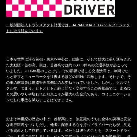
一般財団法人トランスアクト財団では、JAPAN SMART DRIVERプロジェク
トに取り組んでいます
日本が世界に誇る首都・東京を中心に、緻密に、そして雄大に張り巡らされ
た大動脈・首都高。実は、首都高では約12,000件もの交通事故が起こって
いました。2006年度のことです。その影響で起こる交通渋滞は、年間でな
んと東京とニューヨークを往復するほどの距離に匹敵します。それまで、そ
の事の解決策は道路管理者側にのみ委ねられていました。しかし、クルマと
クルマ、つまり。ヒトとヒトが絶え間なく交差するこの首都高では、走るひ
との思いやりや培われた知恵こそが最大の安全策であり、コミュニケーショ
ンなしに事故を減らすことはできません。
およそ半世紀の歴史の中で、首都高には、無意識のうちに全体の調和と安全
な走行環境をつくりだし、他者に配慮する心を持つドライバーたちが、見え
ざる資産として存在しているはず。私たちは彼らのことを「スマートドライ
バー」と呼ぶ事にしました。そんなスマートドライバーたちを顕在化し、そ