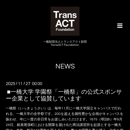
一般財団法人トランスアクト財団
TransACT Foundation
NEWS
2025
/
11
/
27 00:00
■一橋大学 学園祭「一橋祭」の公式スポンサ
ー企業として協賛しています
一橋祭（いっきょうさい）は、毎年11月に一橋大学国立キャンパスで行わ
れる、一橋大学の全学祭です。200を超える個性豊かな企画がキャンパスを
賑わせ、年に一度の非日常をお楽しみいただけます。1875（明治8）年9月
24日、銀座尾張町における開業を届け出た商法講習所を起源とする一橋大