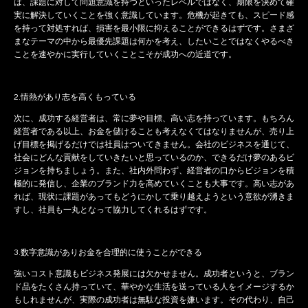
は、課題に対して問題意識を持つといったレベルではなく、期限を決めて確
実に解決していくことを強く意識しています。危機が起きても、スピード感
を持って対処すれば、損害を最小限に抑えることができるはずです。さまざ
まなテーマの中から最優先課題は何かを考え、したいことではなくやるべき
ことを速やかに実行していくことこそが成功への近道です。
2.情熱があり志を高くもっている
次に、成功する経営者は、常に夢や目標、高い志を持っています。もちろん
経営者である以上、お金を儲けることも考えなくてはなりませんが、売り上
げ目標を掲げるだけでは社員はついてきません。会社のビジネスを通じて、
社会にどんな貢献をしていきたいと思っているのか、できるだけ夢のあるビ
ジョンを持ちましょう。また、社内外問わず、経営者の口からビジョンを積
極的に発信し、企業のブランド力を高めていくことも大事です。高い志があ
れば、現状に課題があってもどうにかして乗り越えようという意欲が湧きま
すし、社員も一丸となって協力してくれるはずです。
3.数字意識がありお金を合理的に使うことができる
強いコスト意識もビジネス発展には欠かせません。成功者というと、ブラン
ド品をたくさん持っていて、華やかな生活を送っている人をイメージするか
もしれませんが、実際の成功者は無駄な投資を嫌います。その代わり、自己