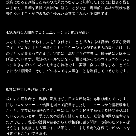
投資になると判断したものや成果につながると判断したものには投資を惜し
みません。目標を数値で具体的に語ることができ、定量的に会社の現状や将
来性を示すことができるのも優れた経営者にみられる特徴です。
4.魅力的な人間性でコミュニケーション能力が高い
人としての魅力がある、人を引き付けることも成功する経営者に必要な要素
です。どんな相手とも円滑なコミュニケーションができる人の周りには、お
のずと人が集まってきます。実際に、成功する経営者は、積極的に人脈を広
げ続けています。電話やメールではなく、面と向かってのコミュニケーショ
ンに重きを置いているのも大きな特徴です。実際に会って話をすることで生
まれる信頼関係こそが、ビジネスでは大事なことを理解しているからです。
5.常に努力し学び続けている
成功する経営者は、現状に満足せず、日々自己啓発にも取り組んでいます。
忙しいスケジュールの合間を縫って読書をしたり、ニュースから情報収集し
たりと、非常に勉強熱心です。中には、朝早く起きて勉強する時間を捻出し
ている人もいます。学ぶための投資も惜しみません。経営者仲間や先輩から
だけでなく、現場の社員や顧客からも積極的に話を聞き、改善のヒントを探
そうとする貪欲さも大事です。結果として、より多角的な視点でビジネスを
推進することができます。