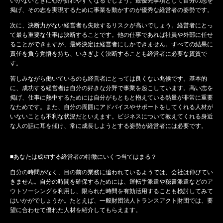
いかないときに心が折れやすくなるでしょう。最優先事項として自分の志を
掲げ、その志を実現するために事業を動かすのが優秀な経営者の姿勢です。
次に、決断力がない経営者も失敗するリスクが高いでしょう。経営者にとっ
て最も重要な仕事は決断することです。他の仕事であれば社員や外部に任せ
ることができますが、最終決定は経営者にしかできません。すべての結果に
責任を負う覚悟を持ち、いさぎよく決断することも経営者に必要な資質で
す。
苦しみながら働いているのも経営者にとっては良くない兆候です。基本的
に、成功する経営者は自分の好きな分野で事業を起こしています。高い志を
掲げ、仕事に熱中するためには自分がもともと抱えている熱量が非常に重要
なためです。また、自分の周囲にアドバイスやサポートをしてくれる人材が
いないことも不利な状況だといえます。ビジネスについて教えてくれる身近
な人の話に耳を傾け、常に成長しようとする姿勢が経営者には必要です。
■あなたは成功する経営者の特徴にいくつ当てはまる？
自分の時間がなく、目の前の業務に追われているようでは、会社は伸びてい
きません。自分の時間を確保するためには、運転手派遣や秘書派遣などのア
ウトソーシングを利用し、限られた時間を有効活用することも検討してみて
はいかがでしょうか。たとえば、一般財団法人トランスアクト財団では、要
望に合わせて優れた人材を紹介してもらえます。